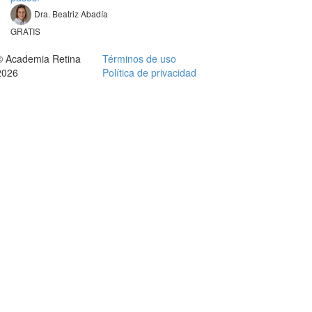
Dra. Beatriz Abadía
GRATIS
© Academia Retina
Términos de uso
2026
Política de privacidad