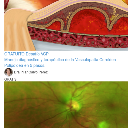
GRATUITO Desafío VCP
Manejo diagnóstico y terapéutico de la Vasculopatía Coroidea
Polipoidea en 5 pasos.
Dra Pilar Calvo Pérez
GRATIS